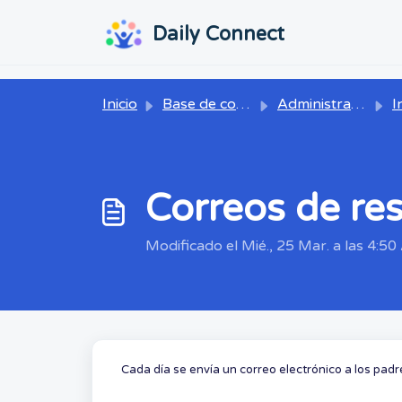
Ir al contenido principal
...
...
Daily Connect
Inicio
Base de conocimientos
Administrador
Ini
Correos de re
Modificado el Mié., 25 Mar. a las 4:50 
Cada día se envía un correo electrónico a los padr