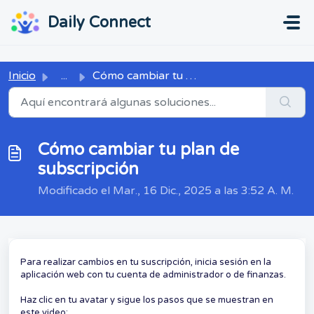
Ir al contenido principal
...
...
Daily Connect
Inicio
...
Cómo cambiar tu plan de subscripción
Cómo cambiar tu plan de
subscripción
Modificado el Mar., 16 Dic., 2025 a las 3:52 A. M.
Para realizar cambios en tu suscripción, inicia sesión en la
aplicación web con tu cuenta de administrador o de finanzas.
Haz clic en tu avatar y sigue los pasos que se muestran en
este video: