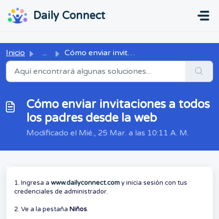
Ir al contenido principal
...
...
Daily Connect
Inicio
...
Cómo enviar invitaciones a todos los padres desde la web
Cómo enviar invitaciones a todos
los padres desde la web
Modificado el Mié., 25 Mar. a las 10:11 A. M.
1. Ingresa a
www.dailyconnect.com
y inicia sesión con tus
credenciales de administrador.
2. Ve a la pestaña
Niños
.