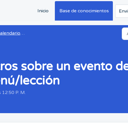
Inicio
Base de conocimientos
Envi
lendario y menús
tros sobre un evento d
nú/lección
s 12:50 P. M.