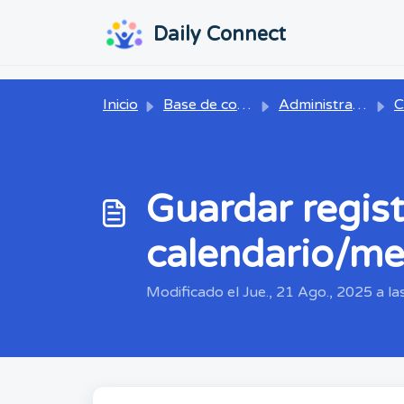
Ir al contenido principal
...
...
Daily Connect
Inicio
Base de conocimientos
Administrador
Ca
Guardar regis
calendario/me
Modificado el Jue., 21 Ago., 2025 a la