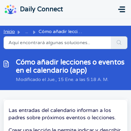
Ir al contenido principal
...
...
Daily Connect
Inicio
...
Cómo añadir lecciones o eventos en el calendario (app)
Cómo añadir lecciones o eventos
en el calendario (app)
Modificado el Jue., 15 Ene. a las 5:18 A. M.
Las entradas del calendario informan a los
padres sobre próximos eventos o lecciones.
Crear una lección le permite indicar y describir