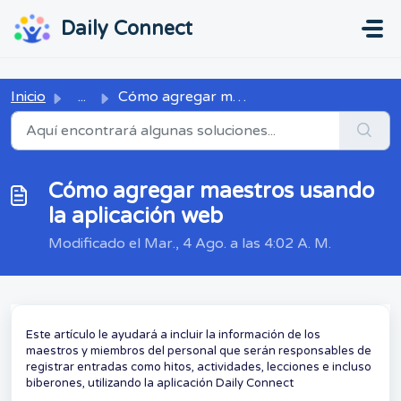
Ir al contenido principal
...
...
Daily Connect
Inicio
...
Cómo agregar maestros usando la aplicación web
Cómo agregar maestros usando
la aplicación web
Modificado el Mar., 4 Ago. a las 4:02 A. M.
Este artículo le ayudará a incluir la información de los
maestros y miembros del personal que serán responsables de
registrar entradas como hitos, actividades, lecciones e incluso
biberones, utilizando la aplicación Daily Connect