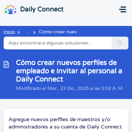
Ir al contenido principal
...
...
Daily Connect
Inicio
...
Cómo crear nuevos perfiles de empleado e invitar al perso...
Cómo crear nuevos perfiles de
empleado e invitar al personal a
Daily Connect
Modificado el Mar., 23 Dic., 2025 a las 5:02 A. M.
Agregue nuevos perfiles de maestros y/o
administradores a su cuenta de Daily Connect.