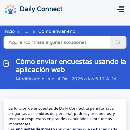
Ir al contenido principal
...
...
Daily Connect
Inicio
...
Cómo enviar encuestas usando la aplicación web
Cómo enviar encuestas usando la
aplicación web
Modificado el Jue., 4 Dic., 2025 a las 5:17 A. M.
La función de encuestas de Daily Connect te permite hacer
preguntas a miembros del personal, padres y prospectos, y
recopilar respuestas en grandes cantidades sobre temas
importantes.
Las
encuestas de ingreso
son preguntas que se hacen cada