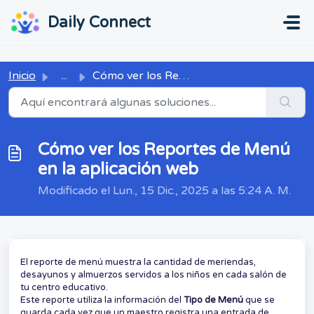
Ir al contenido principal
...
...
Daily Connect
Inicio
...
Cómo ver los Reportes de Menú en la aplicación web
Cómo ver los Reportes de Menú
en la aplicación web
Modificado el Lun., 15 Dic., 2025 a las 5:24 A. M.
El reporte de menú muestra la cantidad de meriendas,
desayunos y almuerzos servidos a los niños en cada salón de
tu centro educativo.
Este reporte utiliza la información del
Tipo de Menú
que se
guarda cada vez que un maestro registra una entrada de