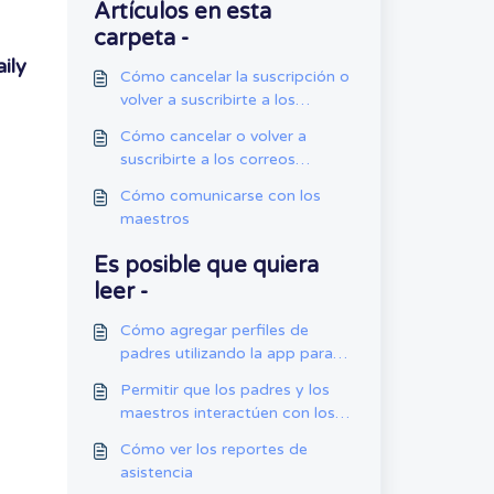
Artículos en esta
carpeta -
ily
Cómo cancelar la suscripción o
volver a suscribirte a los
correos de Daily Connect
Cómo cancelar o volver a
desde la app móvil
suscribirte a los correos
electrónicos de Daily Connect
Cómo comunicarse con los
desde la aplicación web
maestros
Es posible que quiera
leer -
Cómo agregar perfiles de
padres utilizando la app para
iPad
Permitir que los padres y los
maestros interactúen con los
comentarios en las entradas
Cómo ver los reportes de
asistencia