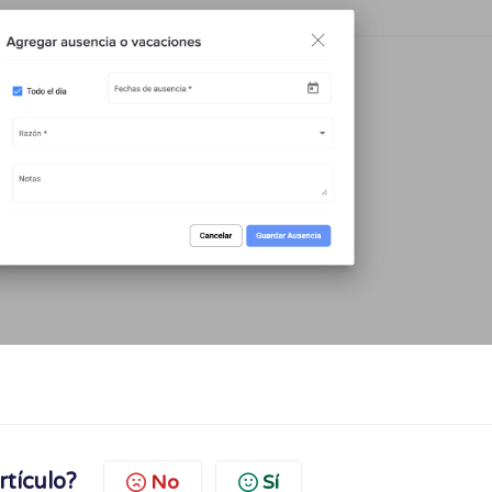
rtículo?
No
Sí