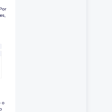
Por
es,
o o
o