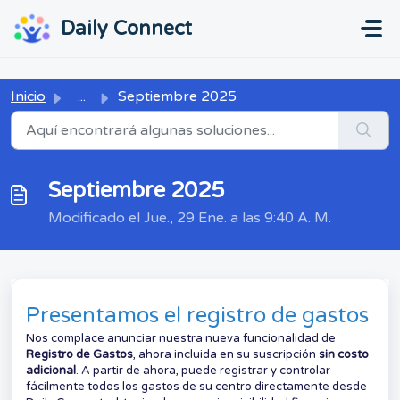
Ir al contenido principal
...
...
Daily Connect
Inicio
...
Septiembre 2025
Septiembre 2025
Modificado el Jue., 29 Ene. a las 9:40 A. M.
Presentamos el registro de gastos
Nos complace anunciar nuestra nueva funcionalidad de
Registro de Gastos
, ahora incluida en su suscripción
sin costo
adicional
. A partir de ahora, puede registrar y controlar
fácilmente todos los gastos de su centro directamente desde