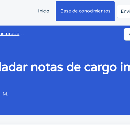
Inicio
Base de conocimientos
Envi
ración para padres y facturación
sladar notas de cargo 
. M.