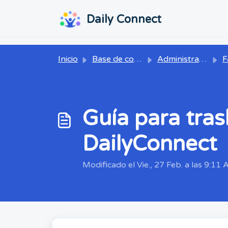
Ir al contenido principal
...
...
Daily Connect
Inicio
Base de conocimientos
Administrador
Factu
Guía para tra
DailyConnect
Modificado el Vie., 27 Feb. a las 9:11 A