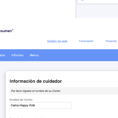
resumen"
.