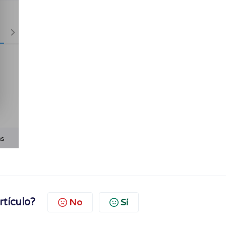
rtículo?
No
Sí