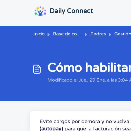
Ir al contenido principal
...
...
Daily Connect
Inicio
Base de conocimientos
Padres
Gestión de
Cómo habilitar
Modificado el Jue., 29 Ene. a las 3:04 
Evite cargos por demora y no vuelva 
(autopay)
para que la facturación sea