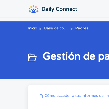
Ir al contenido principal
...
...
Daily Connect
Inicio
Base de conocimientos
Padres
Gestión de pa
Cómo acceder a tus informes de i