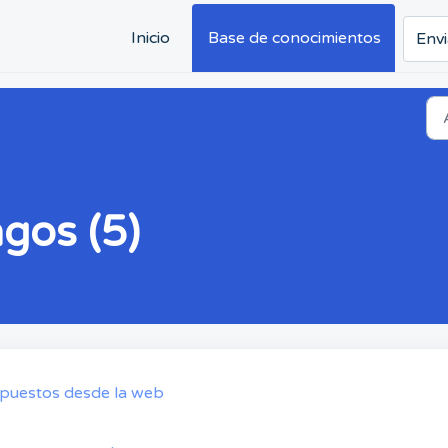
Inicio
Base de conocimientos
Envi
gos (5)
mpuestos desde la web