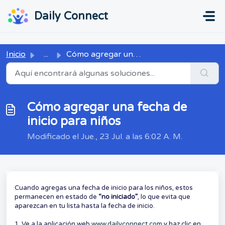
Ir al contenido principal
...
...
Daily Connect
Inicio
...
Cómo agregar una fecha de inicio para niños
Cómo agregar una fecha de
inicio para niños
Modificado el Jue., 23 Jul. a las 6:02 A. M.
Cuando agregas una fecha de inicio para los niños, estos
permanecen en estado de
“no iniciado”
, lo que evita que
aparezcan en tu lista hasta la fecha de inicio.
1. Ve a la aplicación web
www.dailyconnect.com
y haz clic en