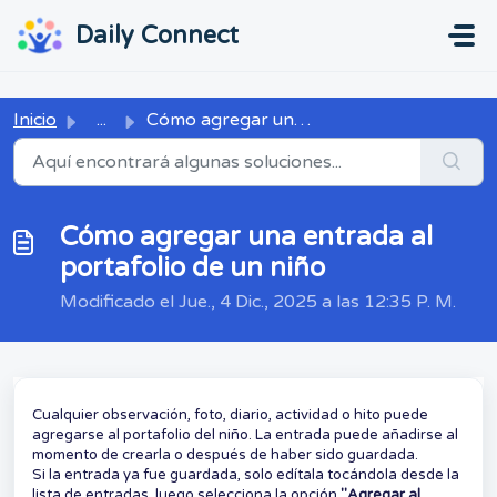
Ir al contenido principal
...
...
Daily Connect
Inicio
...
Cómo agregar una entrada al portafolio de un niño
Cómo agregar una entrada al
portafolio de un niño
Modificado el Jue., 4 Dic., 2025 a las 12:35 P. M.
Cualquier observación, foto, diario, actividad o hito puede
agregarse al portafolio del niño. La entrada puede añadirse al
momento de crearla o después de haber sido guardada.
Si la entrada ya fue guardada, solo edítala tocándola desde la
lista de entradas, luego selecciona la opción
"Agregar al