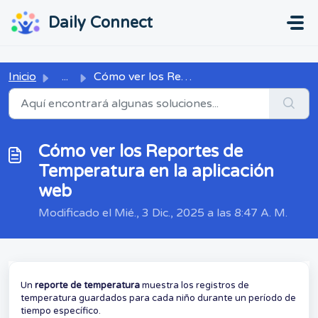
Ir al contenido principal
...
...
Daily Connect
Inicio
...
Cómo ver los Reportes de Temperatura en la aplicación web
Cómo ver los Reportes de
Temperatura en la aplicación
web
Modificado el Mié., 3 Dic., 2025 a las 8:47 A. M.
Un
reporte de temperatura
muestra los registros de
temperatura guardados para cada niño durante un período de
tiempo específico.