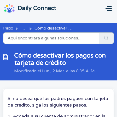
Ir al contenido principal
...
...
Daily Connect
Inicio
...
Cómo desactivar los pagos con tarjeta de crédito
Cómo desactivar los pagos con
tarjeta de crédito
Modificado el Lun., 2 Mar. a las 8:35 A. M.
Si no desea que los padres paguen con tarjeta
de crédito, siga los siguientes pasos.
1. Acceda a su cuenta de administrador en la