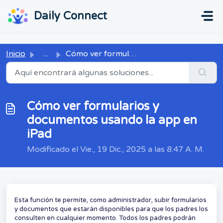
Ir al contenido principal
...
...
Daily Connect
Inicio
...
Cómo ver formularios y documentos usando la app en iPad
Cómo ver formularios y
documentos usando la app en
iPad
Modificado el Vie., 19 Dic., 2025 a las 8:47 A. M.
Esta función te permite, como administrador, subir formularios
y documentos que estarán disponibles para que los padres los
consulten en cualquier momento. Todos los padres podrán