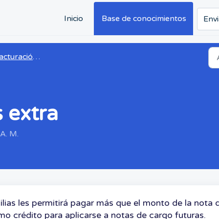
Inicio
Base de conocimientos
Envi
ración para padres y facturación
 extra
 A. M.
lias les permitirá pagar más que el monto de la nota 
o crédito para aplicarse a notas de cargo futuras.