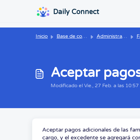
Ir al contenido principal
...
...
Daily Connect
Inicio
Base de conocimientos
Administrador
Factu
Aceptar pagos
Modificado el Vie., 27 Feb. a las 10:57
Aceptar pagos adicionales de las fami
cargo, y el excedente se agregará com