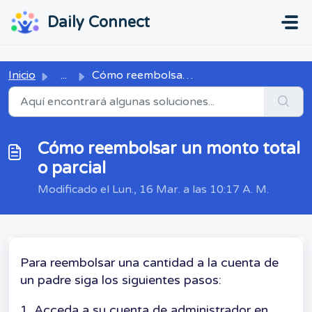
Ir al contenido principal
...
...
Daily Connect
Inicio
...
Cómo reembolsar un monto total o parcial
Cómo reembolsar un monto total
o parcial
Modificado el Lun., 16 Mar. a las 10:17 A. M.
Para reembolsar una cantidad a la cuenta de
un padre siga los siguientes pasos:
1. Acceda a su cuenta de administrador en