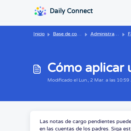
Ir al contenido principal
...
...
Daily Connect
Inicio
Base de conocimientos
Administrador
Factu
Cómo aplicar u
Modificado el Lun., 2 Mar. a las 10:59 
Las notas de cargo pendientes pueden l
en las cuentas de los padres. Siga es