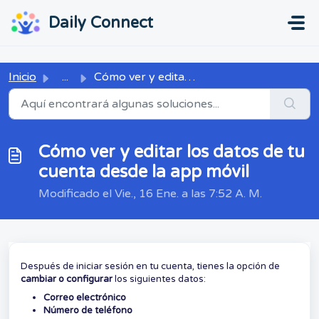
Ir al contenido principal
...
...
Daily Connect
Inicio
...
Cómo ver y editar los datos de tu cuenta desde la app móvil
Cómo ver y editar los datos de tu
cuenta desde la app móvil
Modificado el Vie., 16 Ene. a las 7:52 A. M.
Después de iniciar sesión en tu cuenta, tienes la opción de
cambiar o configurar
los siguientes datos:
Correo electrónico
Número de teléfono