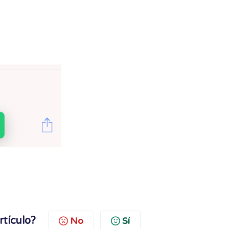
rtículo?
No
Sí